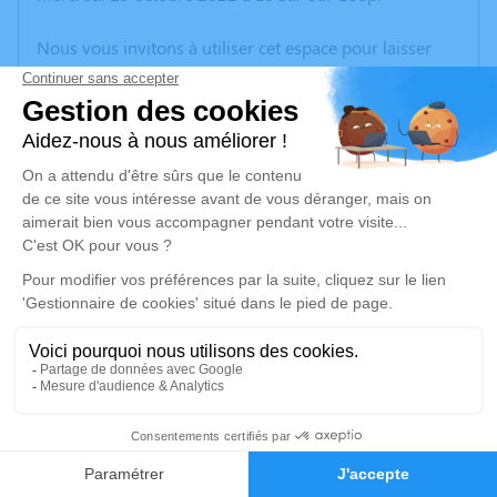
Nous vous invitons à utiliser cet espace pour laisser
vos condoléances, partager des photos souvenirs, une
anecdote ou exprimer vos pensées à travers des
poèmes ou des textes. Cet endroit est un lieu
d'expression dédié à honorer la mémoire de Catherine
AUBER.
Un service de plantation d’arbre hommage est
disponible ici
.
Je rends hommage
Cérémonie religieuse
mardi 25 octobre 2022 à 14h30
13
Église Saint Jacques le Majeur de Le Bar-sur-Loup
06620 Le Bar-sur-Loup
Faire-part
Hommages