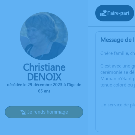
Faire-part
Message de l
Chère famille, c
Christiane
C'est avec une 
cérémonie se dér
DENOIX
Maman n'étant p
tenue coloré ou 
décédée le 29 décembre 2023 à l'âge de
65 ans
Un service de p
Je rends hommage