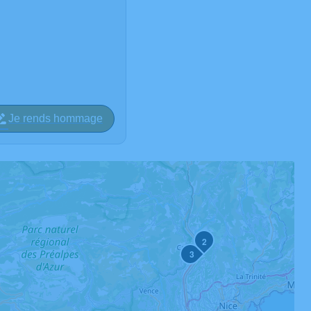
Je rends hommage
2
3