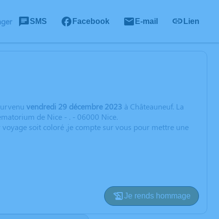
ager
SMS
Facebook
E-mail
Lien
urvenu
vendredi 29 décembre 2023
à Châteauneuf. La
ematorium de Nice - . - 06000 Nice.
voyage soit coloré ,je compte sur vous pour mettre une
Je rends hommage