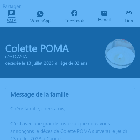
Partager
E-mail
SMS
WhatsApp
Facebook
Lien
Colette POMA
née D'ASTA
décédée le 13 juillet 2023 à l'âge de 82 ans
Message de la famille
Chère famille, chers amis,
C’est avec une grande tristesse que nous vous
annonçons le décès de Colette POMA survenu le jeudi
13 juillet 2023 à Cannes.