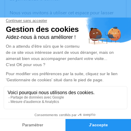
Nous vous invitons à utiliser cet espace pour laisser
vos condoléances, partager des photos souvenirs, une
anecdote ou exprimer vos pensées à travers des
poèmes ou des textes. Cet endroit est un lieu
d'expression dédié à honorer la mémoire de Colette
POMA.
Un service de plantation d’arbre hommage est
disponible ici
.
Je rends hommage
Cérémonie religieuse
jeudi 20 juillet 2023 à 15h00
3
Crématorium de Cannes
Chemin de la Plaine de Laval (La Bocca)
Faire-part
Hommages
06150 Cannes