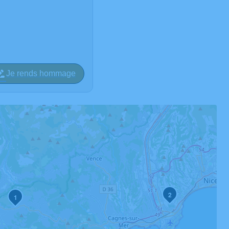
Je rends hommage
2
1