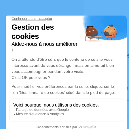
Déroulé de
Le vendred
Église Sain