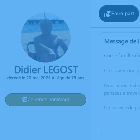
Faire-part
Message de l
Chère famille, c
Didier LEGOST
C’est avec une 
décédé le 20 mai 2024 à l'âge de 73 ans
Nous vous invito
pensées à traver
Je rends hommage
Un service de p