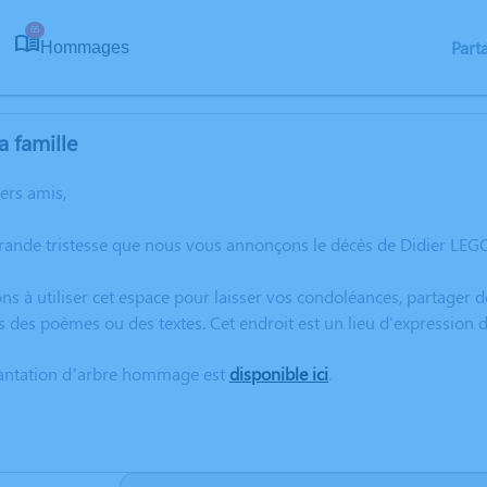
65
Part
Hommages
a famille
hers amis,
grande tristesse que nous vous annonçons le décès de Didier LEG
ns à utiliser cet espace pour laisser vos condoléances, partager
s des poèmes ou des textes. Cet endroit est un lieu d'expression
lantation d’arbre hommage est
disponible ici
.