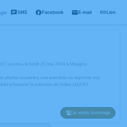
ager
SMS
Facebook
E-mail
Lien
OST survenu le lundi 20 mai 2024 à Mougins.
 des photos souvenirs, une anecdote ou exprimer vos
 dédié à honorer la mémoire de Didier LEGOST.
Je rends hommage