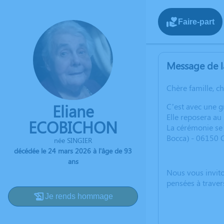
Faire-part
Message de l
Chère famille, c
Eliane
C’est avec une 
Elle reposera au
ECOBICHON
La cérémonie se 
Bocca) - 06150 
née SINGIER
décédée le 24 mars 2026 à l'âge de 93
ans
Nous vous invito
pensées à traver
Je rends hommage