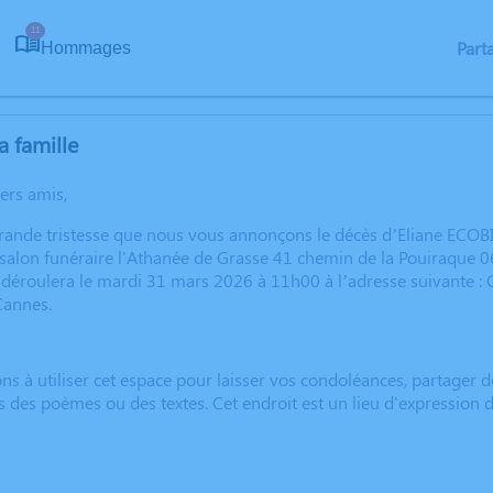
11
Part
Hommages
a famille
hers amis,
grande tristesse que nous vous annonçons le décès d’Eliane ECO
 salon funéraire l'Athanée de Grasse 41 chemin de la Pouiraque 
déroulera le mardi 31 mars 2026 à 11h00 à l’adresse suivante :
Cannes.
ns à utiliser cet espace pour laisser vos condoléances, partager
s des poèmes ou des textes. Cet endroit est un lieu d'expressio