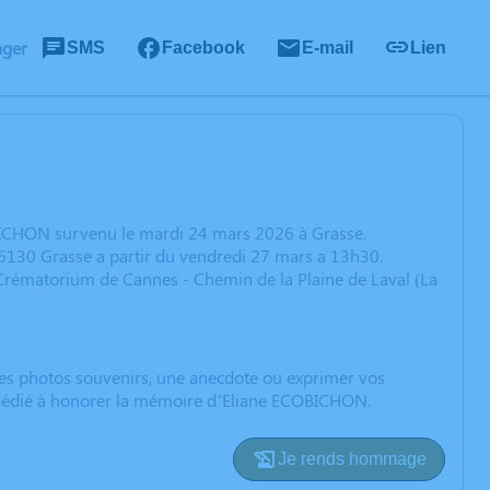
ager
SMS
Facebook
E-mail
Lien
BICHON survenu le mardi 24 mars 2026 à Grasse.
06130 Grasse a partir du vendredi 27 mars a 13h30.
 Crématorium de Cannes - Chemin de la Plaine de Laval (La
 des photos souvenirs, une anecdote ou exprimer vos
n dédié à honorer la mémoire d’Eliane ECOBICHON.
Je rends hommage