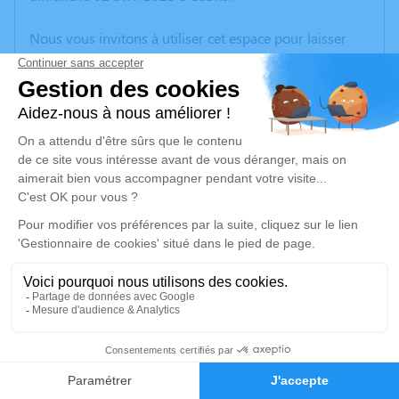
Nous vous invitons à utiliser cet espace pour laisser
vos condoléances, partager des photos souvenirs, une
anecdote ou exprimer vos pensées à travers des
poèmes ou des textes. Cet endroit est un lieu
d'expression dédié à honorer la mémoire de Georgette
CASALTA.
Un service de plantation d’arbre hommage est
disponible ici
.
Je rends hommage
Cérémonie religieuse
mercredi 12 avril 2023 à 14h30
1
Crématorium de Cannes
Chemin de la Plaine de Laval (La Bocca)
Faire-part
Hommages
06150 Cannes