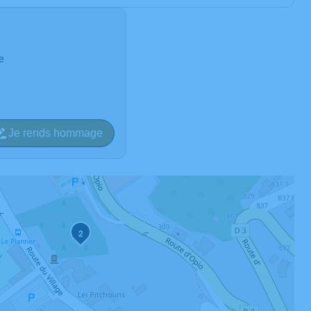
e
Je rends hommage
2