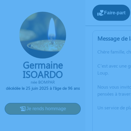
Faire-part
Message de l
Chère famille, c
Germaine
C’est avec une 
ISOARDO
Loup.
née BOMPAR
Nous vous invito
décédée le 25 juin 2025 à l'âge de 96 ans
pensées à traver
Un service de p
Je rends hommage