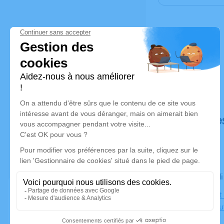
Déroulé de
Le mercredi
Église Saint
Châteauneu