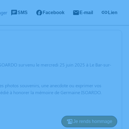
ager
SMS
Facebook
E-mail
Lien
ISOARDO survenu le mercredi 25 juin 2025 à Le Bar-sur-
 des photos souvenirs, une anecdote ou exprimer vos
on dédié à honorer la mémoire de Germaine ISOARDO.
Je rends hommage