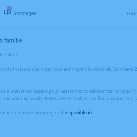
1
Part
Hommages
a famille
hers amis,
grande tristesse que nous vous annonçons le décès de Germaine 
ns à utiliser cet espace pour laisser vos condoléances, partager
s des poèmes ou des textes. Cet endroit est un lieu d'expressi
lantation d’arbre hommage est
disponible ici
.