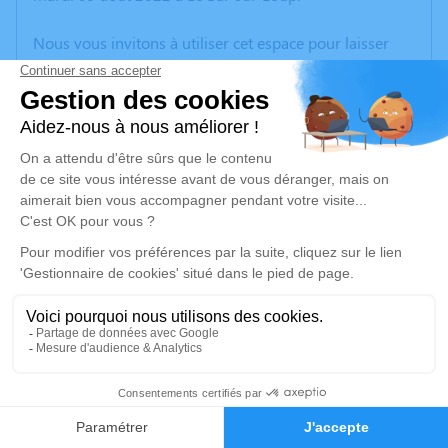
Nous vous invitons à utiliser cet espace pour laisser
vos condoléances, partager des photos souvenirs, une
anecdote ou exprimer vos pensées à travers des
poèmes ou des textes. Cet endroit est un lieu
d'expression dédié à honorer la mémoire de Ginette
DÉHAIS.
Un service de plantation d’arbre hommage est
disponible ici
.
Je rends hommage
Cérémonie religieuse
samedi 13 août 2022 à 11h00
1
Église Saint Jacques le Majeur de Le Bar-sur-Loup
06620 Le Bar-sur-Loup
Faire-part
Hommages