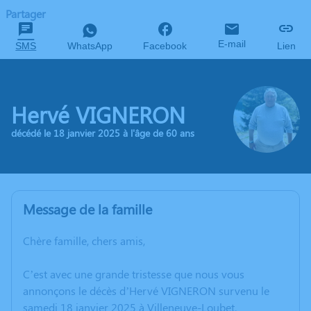
Partager
E-mail
SMS
WhatsApp
Facebook
Lien
Hervé VIGNERON
décédé le 18 janvier 2025 à l'âge de 60 ans
Message de la famille
Chère famille, chers amis,
C’est avec une grande tristesse que nous vous
annonçons le décès d’Hervé VIGNERON survenu le
samedi 18 janvier 2025 à Villeneuve-Loubet.