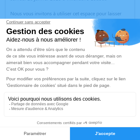
Nous vous invitons à utiliser cet espace pour laisser
vos condoléances, partager des photos souvenirs, une
anecdote ou exprimer vos pensées à travers des
poèmes ou des textes. Cet endroit est un lieu
d'expression dédié à honorer la mémoire d’Hervé
VIGNERON.
Un service de plantation d’arbre hommage est
disponible ici
.
Je rends hommage
Cérémonie religieuse
jeudi 23 janvier 2025 à 14h30
70
Église Sainte-Thérèse d'Antibes
06160 Antibes
Faire-part
Hommages