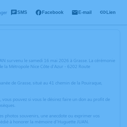
ager
SMS
Facebook
E-mail
Lien
UAN survenu le samedi 16 mai 2026 à Grasse. La cérémonie
de la Métropole Nice Côte d'Azur - 6202 Route
Athanée de Grasse, situé au 41 chemin de la Pouiraque,
s, vous pouvez si vous le désirez faire un don au profit de
obsèques.
 des photos souvenirs, une anecdote ou exprimer vos
n dédié à honorer la mémoire d’Huguette JUAN.