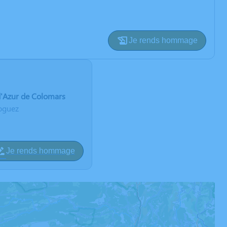
Je rends hommage
d'Azur de Colomars
oguez
Je rends hommage