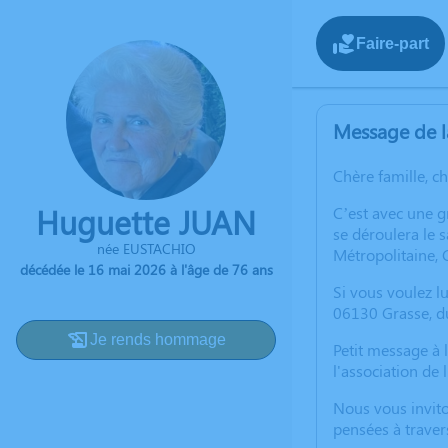
Faire-part
Message de l
Chère famille, c
Huguette JUAN
C’est avec une 
se déroulera le 
née EUSTACHIO
Métropolitaine,
décédée le 16 mai 2026 à l'âge de 76 ans
Si vous voulez lu
06130 Grasse, d
Je rends hommage
Petit message à l
l'association de 
Nous vous invito
pensées à traver