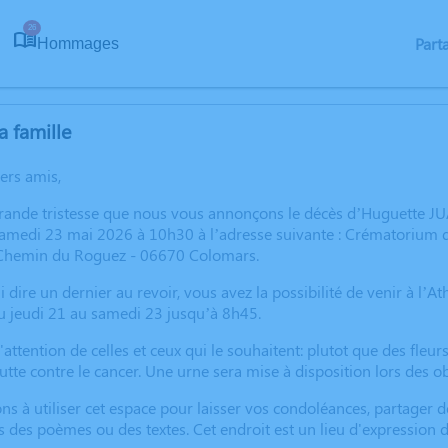
26
Part
Hommages
a famille
hers amis,
grande tristesse que nous vous annonçons le décès d’Huguette J
samedi 23 mai 2026 à 10h30 à l’adresse suivante : Crématorium 
 Chemin du Roguez - 06670 Colomars.
i dire un dernier au revoir, vous avez la possibilité de venir à l’
u jeudi 21 au samedi 23 jusqu’à 8h45.
'attention de celles et ceux qui le souhaitent: plutot que des fleur
lutte contre le cancer. Une urne sera mise à disposition lors des 
ns à utiliser cet espace pour laisser vos condoléances, partager
s des poèmes ou des textes. Cet endroit est un lieu d'expressio