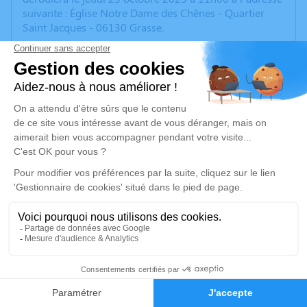
suivante : Église Notre Dame des Chênes - Quartier
Saint Jacques - 06130 Grasse.
Nous vous invitons à utiliser cet espace pour laisser
vos condoléances, partager des photos souvenirs, une
anecdote ou exprimer vos pensées à travers des
poèmes ou des textes. Cet endroit est un lieu
d'expression dédié à honorer la mémoire d’Isabelle
BRAEMS.
une cagnotte est également mise à disposition pour lui
rendre l’hommage digne de ce nom
https://www.leetchi.com/c/obseques-disabelle-braems-
1861224?
utm_source=native&utm_medium=social_sharing&utm_c
Un service de plantation d’arbre hommage est
disponible ici
.
8
Faire-part
Hommages
Je rends hommage