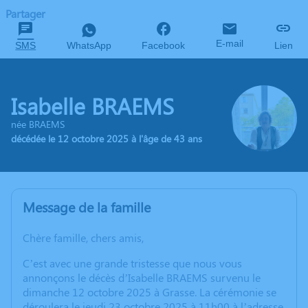
Partager
E-mail
SMS
WhatsApp
Facebook
Lien
Isabelle BRAEMS
née BRAEMS
décédée le 12 octobre 2025 à l'âge de 43 ans
Message de la famille
Chère famille, chers amis,
C’est avec une grande tristesse que nous vous
annonçons le décès d’Isabelle BRAEMS survenu le
dimanche 12 octobre 2025 à Grasse. La cérémonie se
déroulera le jeudi 23 octobre 2025 à 11h00 à l’adresse