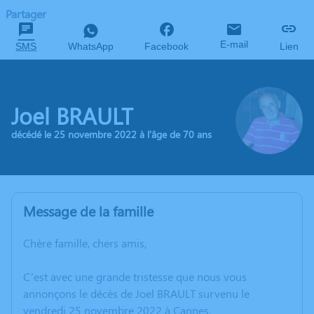
Partager
E-mail
SMS
WhatsApp
Facebook
Lien
Joel BRAULT
décédé le 25 novembre 2022 à l'âge de 70 ans
Message de la famille
Chère famille, chers amis,
C’est avec une grande tristesse que nous vous
annonçons le décès de Joel BRAULT survenu le
vendredi 25 novembre 2022 à Cannes.