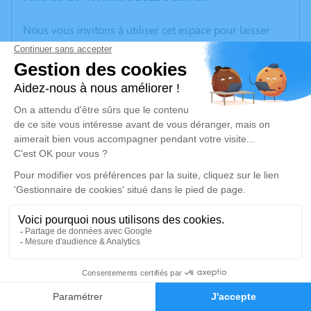
Nous vous invitons à utiliser cet espace pour laisser
vos condoléances, partager des photos souvenirs, une
anecdote ou exprimer vos pensées à travers des
poèmes ou des textes. Cet endroit est un lieu
d'expression dédié à honorer la mémoire de Joel
BRAULT.
Un service de plantation d’arbre hommage est
disponible ici
.
Je rends hommage
Cérémonie religieuse
vendredi 02 décembre 2022 à 10h30
40
Église Notre Dame du Liban de Mandelieu-la-
Napoule
Faire-part
Hommages
06210 Mandelieu-la-Napoule