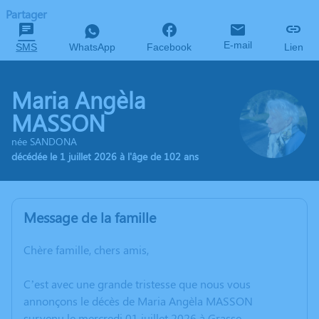
Partager
E-mail
SMS
WhatsApp
Facebook
Lien
Maria Angèla
MASSON
née SANDONA
décédée le 1 juillet 2026 à l'âge de 102 ans
Message de la famille
Chère famille, chers amis,
C’est avec une grande tristesse que nous vous
annonçons le décès de Maria Angèla MASSON
survenu le mercredi 01 juillet 2026 à Grasse.