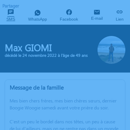
Partager
E-mail
SMS
WhatsApp
Facebook
Lien
Max GIOMI
décédé le 24 novembre 2022 à l'âge de 49 ans
Message de la famille
Mes bien chers frères, mes bien chères sœurs, dernier
Boogie Woogie samedi avant votre prière du soir.
C'est un peu le bordel dans nos têtes, un peu à cause
de lui d’ailleurs, mais on ne rentre pas dans un monde