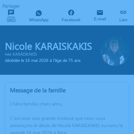
Partager
E-mail
SMS
WhatsApp
Facebook
Lien
Nicole KARAISKAKIS
née KARAISKAKIS
décédée le 16 mai 2026 à l'âge de 75 ans
Message de la famille
Chère famille, chers amis,
C’est avec une grande tristesse que nous vous
annonçons le décès de Nicole KARAISKAKIS survenu le
samedi 16 mai 2026 à Nice.