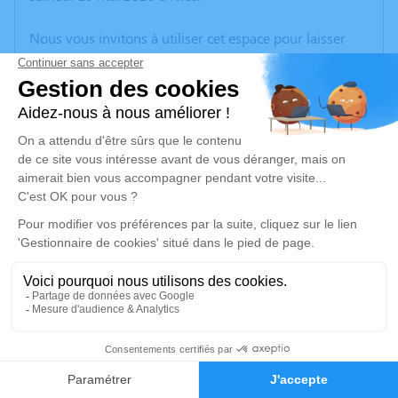
Nous vous invitons à utiliser cet espace pour laisser
vos condoléances, partager des photos souvenirs, une
anecdote ou exprimer vos pensées à travers des
poèmes ou des textes. Cet endroit est un lieu
d'expression dédié à honorer la mémoire de Nicole
KARAISKAKIS.
Un service de plantation d’arbre hommage est
disponible ici
.
Je rends hommage
Cérémonie civile
mardi 26 mai 2026 à 11h00
22
Crématorium de Cannes
Chemin de la Plaine de Laval (La Bocca)
Faire-part
Hommages
06150 Cannes