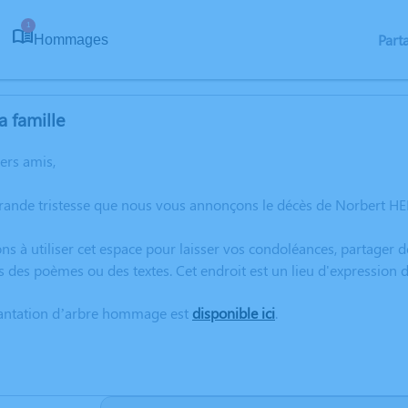
1
Part
Hommages
a famille
hers amis,
grande tristesse que nous vous annonçons le décès de Norbert H
ns à utiliser cet espace pour laisser vos condoléances, partager
s des poèmes ou des textes. Cet endroit est un lieu d'expressi
lantation d’arbre hommage est
disponible ici
.