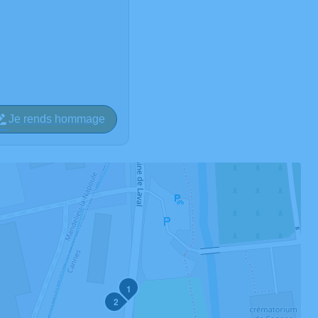
Je rends hommage
1
2