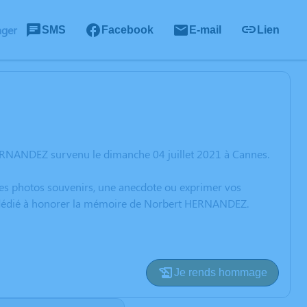
ager
SMS
Facebook
E-mail
Lien
ERNANDEZ survenu le dimanche 04 juillet 2021 à Cannes.
 des photos souvenirs, une anecdote ou exprimer vos
on dédié à honorer la mémoire de Norbert HERNANDEZ.
Je rends hommage