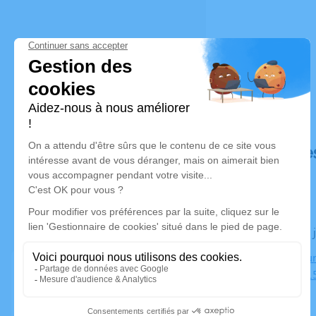
Déroulé de
Le jeudi 08
Crématorium
Bocca), 061