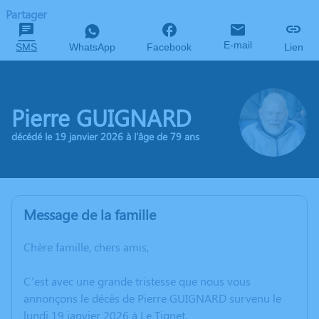
Partager
E-mail
SMS
WhatsApp
Facebook
Lien
Pierre GUIGNARD
décédé le 19 janvier 2026 à l'âge de 79 ans
Message de la famille
Chère famille, chers amis,
C’est avec une grande tristesse que nous vous
annonçons le décès de Pierre GUIGNARD survenu le
lundi 19 janvier 2026 à Le Tignet.