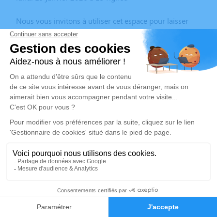
Nous vous invitons à utiliser cet espace pour laisser
vos condoléances, partager des photos souvenirs, une
anecdote ou exprimer vos pensées à travers des
poèmes ou des textes. Cet endroit est un lieu
d'expression dédié à honorer la mémoire de Pierre
GUIGNARD.
Un service de plantation d’arbre hommage est
disponible ici
.
Je rends hommage
Cérémonie religieuse
mardi 27 janvier 2026 à 14h30
20
Crématorium de Cannes
Chemin de la Plaine de Laval (La Bocca)
Faire-part
Hommages
06150 Cannes