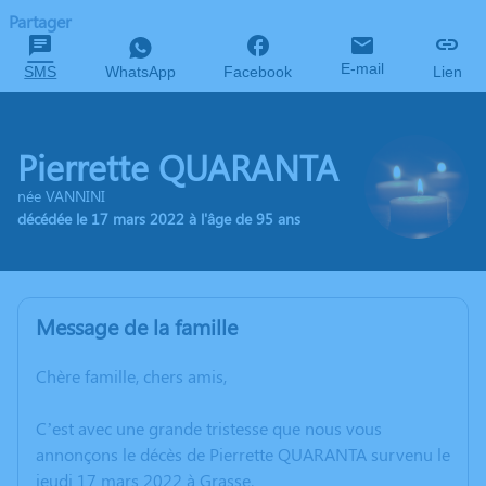
Partager
E-mail
SMS
WhatsApp
Facebook
Lien
Pierrette QUARANTA
née VANNINI
décédée le 17 mars 2022 à l'âge de 95 ans
Message de la famille
Chère famille, chers amis,
C’est avec une grande tristesse que nous vous
annonçons le décès de Pierrette QUARANTA survenu le
jeudi 17 mars 2022 à Grasse.