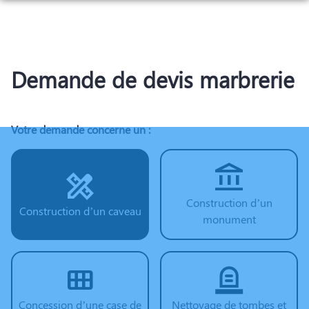
Aller
ORGANISER DES OBSÈQUES
au
contenu
PRÉVOIR SES OBSÈQUES
SERVICES AUX FAMILLES
Demande de devis marbrerie
MONUMENTS FUNÉRAIRES
NOTRE AGENCE
Votre demande concerne un :
ESPACES HOMMAGES
Construction d’un
Construction d’un caveau
monument
Concession d’une case de
Nettoyage de tombes et