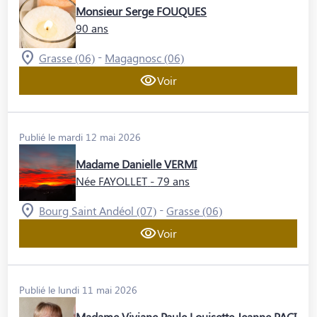
Monsieur Serge FOUQUES
90 ans
-
Grasse (06)
Magagnosc (06)
Voir
Publié le mardi 12 mai 2026
Madame Danielle VERMI
Née FAYOLLET
- 79 ans
-
Bourg Saint Andéol (07)
Grasse (06)
Voir
Publié le lundi 11 mai 2026
Madame Viviane Paule Louisette Jeanne PACI