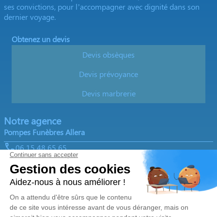
ses convictions, pour l’accompagner avec dignité dans son
dernier voyage.
Obtenez un devis
Devis obsèques
Devis prévoyance
Devis marbrerie
Notre agence
Pompes Funèbres Allera
06 15 48 65 65
pf.allera@orange.fr
45 Route d'Opio - 06740 - Châteauneuf-Grasse
5/5 - 112 avis
Nos Services
Liens utiles
Organiser des obsèques
Avis de décès