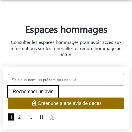
ORGANISER DES OBSÈQUES
PRÉVOIR SES OBSÈQUES
Espaces hommages
SERVICES AUX FAMILLES
MONUMENTS FUNÉRAIRES
Consulter les espaces hommages pour avoir accès aux
informations sur les funérailles et rendre hommage au
NOTRE AGENCE
défunt
ESPACES HOMMAGES
Rechercher un avis
Créer une alerte avis de décès
1
2
…
11