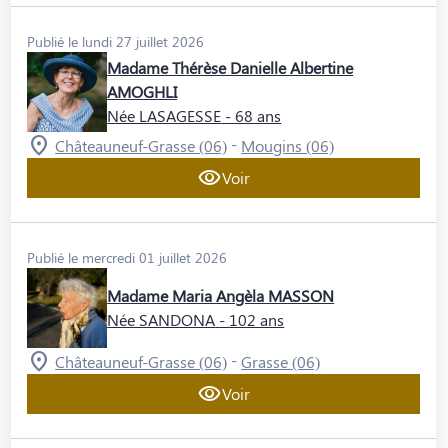
Publié le lundi 27 juillet 2026
Madame Thérèse Danielle Albertine
AMOGHLI
Née LASAGESSE
- 68 ans
-
Châteauneuf-Grasse (06)
Mougins (06)
Voir
Publié le mercredi 01 juillet 2026
Madame Maria Angèla MASSON
Née SANDONA
- 102 ans
-
Châteauneuf-Grasse (06)
Grasse (06)
Voir