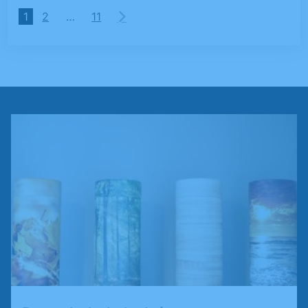
1
2
…
11