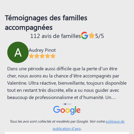
Témoignages des familles
accompagnées
112 avis de familles
5/5
Audrey Pinot
Dans une période aussi difficile que la perte d’un être
N
s
cher, nous avons eu la chance d’être accompagnés par
p
Valentine. Ultra réactive, bienveillante, toujours disponible
maman.
tout en restant très discrète, elle a su nous guider avec
d
s
beaucoup de professionnalisme et d’humanité. Un
d
e
immense merci pour son soutien et son
r
accompagnement précieux.
e
humani
Tous les avis sont collectés et modérés par Google. Voir notre
politique de
n
publication d’avis
.
g