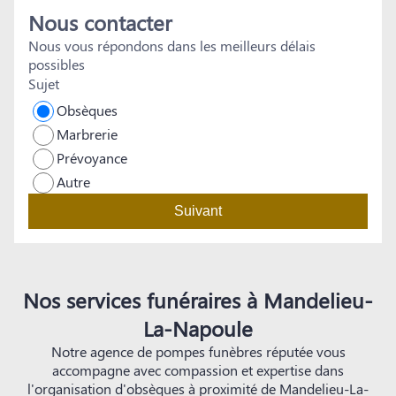
Nous contacter
d
p
Nous vous répondons dans les meilleurs délais
séréni
possibles
p
Sujet
l
Obsèques
l
Marbrerie
g
Prévoyance
Autre
Suivant
Nos services funéraires à Mandelieu-
La-Napoule
Notre agence de pompes funèbres réputée vous
accompagne avec compassion et expertise dans
l'organisation d'obsèques à proximité de Mandelieu-La-