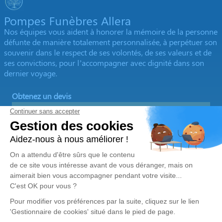
Pompes Funèbres Allera
Nos équipes vous aident à honorer la mémoire de la personne
défunte de manière totalement personnalisée, à perpétuer son
souvenir dans le respect de ses volontés, de ses valeurs et de
ses convictions, pour l’accompagner avec dignité dans son
dernier voyage.
Obtenez un devis
Devis obsèques
Devis prévoyance
Devis marbrerie
Notre agence
Pompes Funèbres Allera
06 15 48 65 65
pf.allera@orange.fr