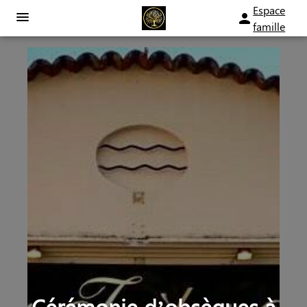
Espace
famille
ORGANISER DES OBSÈQUES
PRÉVOIR SES OBSÈQUES
SERVICES AUX FAMILLES
MONUMENTS FUNÉRAIRES
NOTRE AGENCE
ESPACES HOMMAGES
Cérémonie d’obsèques à